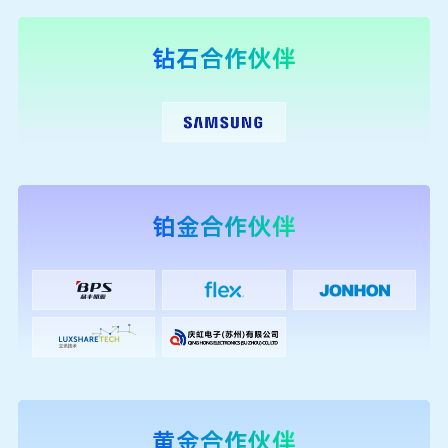
钻石合作伙伴
孛璞半导体亮相 2026 开放计算技术大会，自研硅
光 OCS 赋能 AI 算力
2026年7月11日
2026开放计算技术大会：开放计算创新成果及杰
出贡献代表名单
铂金合作伙伴
2026年7月10日
浪潮信息亮相2026开放计算技术大会：以领先
Agent基础设施，加速产业AI转型
2026年7月10日
黄金合作伙伴
2026开放计算技术大会在京举办，捷蒽迪携800V